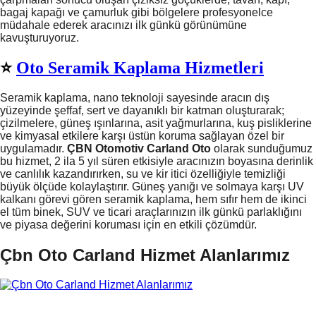
bagaj kapağı ve çamurluk gibi bölgelere profesyonelce
müdahale ederek aracınızı ilk günkü görünümüne
kavuşturuyoruz.
⭐️
Oto Seramik Kaplama Hizmetleri
Seramik kaplama, nano teknoloji sayesinde aracın dış
yüzeyinde şeffaf, sert ve dayanıklı bir katman oluşturarak;
çizilmelere, güneş ışınlarına, asit yağmurlarına, kuş pisliklerine
×
ve kimyasal etkilere karşı üstün koruma sağlayan özel bir
uygulamadır.
ÇBN Otomotiv Carland Oto
olarak sunduğumuz
bu hizmet, 2 ila 5 yıl süren etkisiyle aracınızın boyasına derinlik
ve canlılık kazandırırken, su ve kir itici özelliğiyle temizliği
büyük ölçüde kolaylaştırır. Güneş yanığı ve solmaya karşı UV
kalkanı görevi gören seramik kaplama, hem sıfır hem de ikinci
el tüm binek, SUV ve ticari araçlarınızın ilk günkü parlaklığını
ve piyasa değerini koruması için en etkili çözümdür.
Çbn Oto Carland Hizmet Alanlarımız