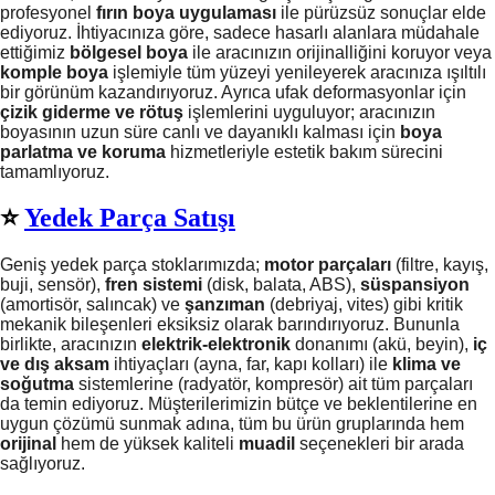
profesyonel
fırın boya uygulaması
ile pürüzsüz sonuçlar elde
ediyoruz. İhtiyacınıza göre, sadece hasarlı alanlara müdahale
ettiğimiz
bölgesel boya
ile aracınızın orijinalliğini koruyor veya
komple boya
işlemiyle tüm yüzeyi yenileyerek aracınıza ışıltılı
bir görünüm kazandırıyoruz. Ayrıca ufak deformasyonlar için
çizik giderme ve rötuş
işlemlerini uyguluyor; aracınızın
boyasının uzun süre canlı ve dayanıklı kalması için
boya
parlatma ve koruma
hizmetleriyle estetik bakım sürecini
tamamlıyoruz.
⭐️
Yedek Parça Satışı
Geniş yedek parça stoklarımızda;
motor parçaları
(filtre, kayış,
buji, sensör),
fren sistemi
(disk, balata, ABS),
süspansiyon
(amortisör, salıncak) ve
şanzıman
(debriyaj, vites) gibi kritik
mekanik bileşenleri eksiksiz olarak barındırıyoruz. Bununla
birlikte, aracınızın
elektrik-elektronik
donanımı (akü, beyin),
iç
ve dış aksam
ihtiyaçları (ayna, far, kapı kolları) ile
klima ve
soğutma
sistemlerine (radyatör, kompresör) ait tüm parçaları
da temin ediyoruz. Müşterilerimizin bütçe ve beklentilerine en
uygun çözümü sunmak adına, tüm bu ürün gruplarında hem
orijinal
hem de yüksek kaliteli
muadil
seçenekleri bir arada
sağlıyoruz.