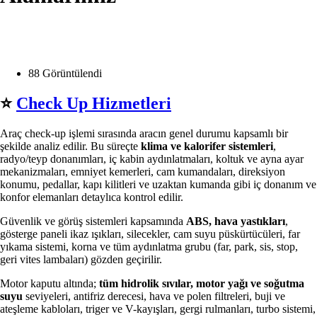
Opens in a new window
Opens in a new window
Opens in a new window
Opens in a new window
88 Görüntülendi
⭐️
Check Up Hizmetleri
Araç check-up işlemi sırasında aracın genel durumu kapsamlı bir
şekilde analiz edilir. Bu süreçte
klima ve kalorifer sistemleri
,
radyo/teyp donanımları, iç kabin aydınlatmaları, koltuk ve ayna ayar
mekanizmaları, emniyet kemerleri, cam kumandaları, direksiyon
konumu, pedallar, kapı kilitleri ve uzaktan kumanda gibi iç donanım ve
konfor elemanları detaylıca kontrol edilir.
Güvenlik ve görüş sistemleri kapsamında
ABS, hava yastıkları
,
gösterge paneli ikaz ışıkları, silecekler, cam suyu püskürtücüleri, far
yıkama sistemi, korna ve tüm aydınlatma grubu (far, park, sis, stop,
geri vites lambaları) gözden geçirilir.
Motor kaputu altında;
tüm hidrolik sıvılar, motor yağı ve soğutma
suyu
seviyeleri, antifriz derecesi, hava ve polen filtreleri, buji ve
ateşleme kabloları, triger ve V-kayışları, gergi rulmanları, turbo sistemi,