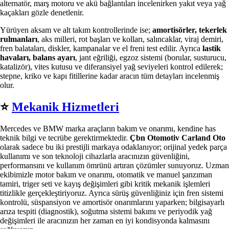
alternatör, marş motoru ve akü bağlantıları incelenirken yakıt veya yağ
kaçakları gözle denetlenir.
Yürüyen aksam ve alt takım kontrollerinde ise;
amortisörler, tekerlek
rulmanları
, aks milleri, rot başları ve kolları, salıncaklar, viraj demiri,
fren balataları, diskler, kampanalar ve el freni test edilir. Ayrıca
lastik
havaları, balans ayarı
, jant eğriliği, egzoz sistemi (borular, susturucu,
katalizör), vites kutusu ve diferansiyel yağ seviyeleri kontrol edilerek;
stepne, kriko ve kapı fitillerine kadar aracın tüm detayları incelenmiş
olur.
⭐️
Mekanik Hizmetleri
Mercedes ve BMW marka araçların bakım ve onarımı, kendine has
teknik bilgi ve tecrübe gerektirmektedir.
Çbn Otomotiv Carland Oto
olarak sadece bu iki prestijli markaya odaklanıyor; orijinal yedek parça
kullanımı ve son teknoloji cihazlarla aracınızın güvenliğini,
performansını ve kullanım ömrünü artıran çözümler sunuyoruz. Uzman
ekibimizle motor bakım ve onarımı, otomatik ve manuel şanzıman
tamiri, triger seti ve kayış değişimleri gibi kritik mekanik işlemleri
titizlikle gerçekleştiriyoruz. Ayrıca sürüş güvenliğiniz için fren sistemi
kontrolü, süspansiyon ve amortisör onarımlarını yaparken; bilgisayarlı
arıza tespiti (diagnostik), soğutma sistemi bakımı ve periyodik yağ
değişimleri ile aracınızın her zaman en iyi kondisyonda kalmasını