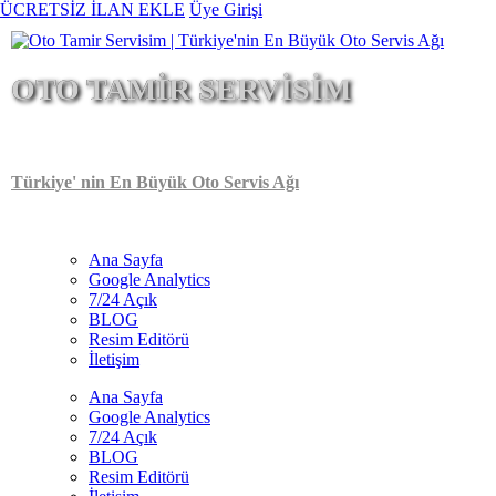
Ana
ÜCRETSİZ İLAN EKLE
Üye Girişi
içeriğe
atla
OTO TAMİR SERVİSİM
Türkiye' nin En Büyük Oto Servis Ağı
Ana Sayfa
Google Analytics
Main
7/24 Açık
navigation
BLOG
Resim Editörü
İletişim
Ana Sayfa
Google Analytics
7/24 Açık
BLOG
Resim Editörü