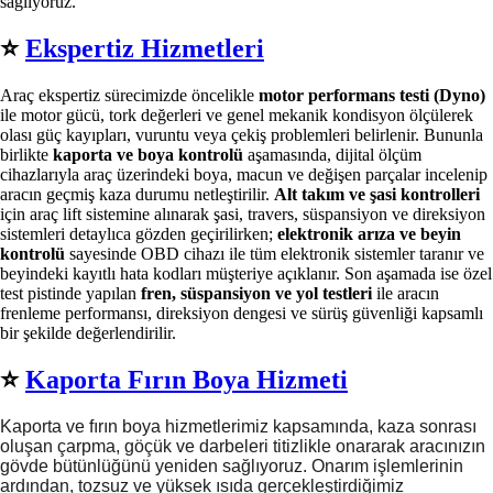
sağlıyoruz.
⭐️
Ekspertiz Hizmetleri
Araç ekspertiz sürecimizde öncelikle
motor performans testi (Dyno)
ile motor gücü, tork değerleri ve genel mekanik kondisyon ölçülerek
olası güç kayıpları, vuruntu veya çekiş problemleri belirlenir. Bununla
birlikte
kaporta ve boya kontrolü
aşamasında, dijital ölçüm
cihazlarıyla araç üzerindeki boya, macun ve değişen parçalar incelenip
aracın geçmiş kaza durumu netleştirilir.
Alt takım ve şasi kontrolleri
için araç lift sistemine alınarak şasi, travers, süspansiyon ve direksiyon
sistemleri detaylıca gözden geçirilirken;
elektronik arıza ve beyin
kontrolü
sayesinde OBD cihazı ile tüm elektronik sistemler taranır ve
beyindeki kayıtlı hata kodları müşteriye açıklanır. Son aşamada ise özel
test pistinde yapılan
fren, süspansiyon ve yol testleri
ile aracın
frenleme performansı, direksiyon dengesi ve sürüş güvenliği kapsamlı
bir şekilde değerlendirilir.
⭐️
Kaporta Fırın Boya Hizmeti
Kaporta ve fırın boya hizmetlerimiz kapsamında, kaza sonrası
oluşan çarpma, göçük ve darbeleri titizlikle onararak aracınızın
gövde bütünlüğünü yeniden sağlıyoruz. Onarım işlemlerinin
ardından, tozsuz ve yüksek ısıda gerçekleştirdiğimiz