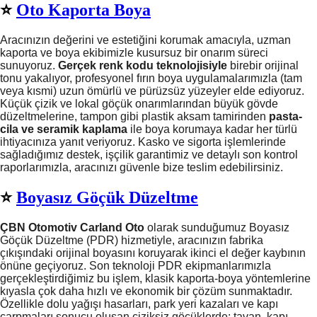
⭐️
Oto Kaporta Boya
Aracınızın değerini ve estetiğini korumak amacıyla, uzman
kaporta ve boya ekibimizle kusursuz bir onarım süreci
sunuyoruz.
Gerçek renk kodu teknolojisiyle
birebir orijinal
tonu yakalıyor, profesyonel fırın boya uygulamalarımızla (tam
veya kısmi) uzun ömürlü ve pürüzsüz yüzeyler elde ediyoruz.
Küçük çizik ve lokal göçük onarımlarından büyük gövde
düzeltmelerine, tampon gibi plastik aksam tamirinden
pasta-
cila ve seramik kaplama
ile boya korumaya kadar her türlü
ihtiyacınıza yanıt veriyoruz. Kasko ve sigorta işlemlerinde
sağladığımız destek, işçilik garantimiz ve detaylı son kontrol
raporlarımızla, aracınızı güvenle bize teslim edebilirsiniz.
⭐️
Boyasız Göçük Düzeltme
ÇBN Otomotiv Carland Oto
olarak sunduğumuz Boyasız
Göçük Düzeltme (PDR) hizmetiyle, aracınızın fabrika
çıkışındaki orijinal boyasını koruyarak ikinci el değer kaybının
önüne geçiyoruz. Son teknoloji PDR ekipmanlarımızla
gerçekleştirdiğimiz bu işlem, klasik kaporta-boya yöntemlerine
kıyasla çok daha hızlı ve ekonomik bir çözüm sunmaktadır.
Özellikle dolu yağışı hasarları, park yeri kazaları ve kapı
çarpmaları sonucu oluşan çiziksiz göçüklerde; tavan, kapı,