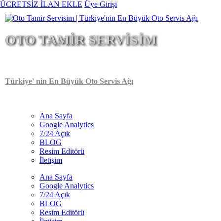
Ana
ÜCRETSİZ İLAN EKLE
Üye Girişi
içeriğe
atla
OTO TAMİR SERVİSİM
Türkiye' nin En Büyük Oto Servis Ağı
Ana Sayfa
Google Analytics
Main
7/24 Açık
navigation
BLOG
Resim Editörü
İletişim
Ana Sayfa
Google Analytics
7/24 Açık
BLOG
Resim Editörü