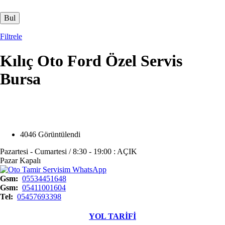
Filtrele
Kılıç Oto Ford Özel Servis
Bursa
Opens in a new window
Opens in a new window
Opens in a new window
Opens in a new window
4046 Görüntülendi
Pazartesi - Cumartesi / 8:30 - 19:00 : AÇIK
Pazar Kapalı
Gsm
05534451648
Gsm
05411001604
Tel
05457693398
YOL TARİFİ