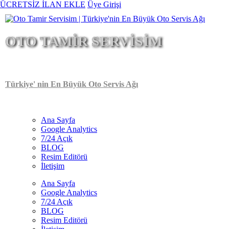
Ana
ÜCRETSİZ İLAN EKLE
Üye Girişi
içeriğe
atla
OTO TAMİR SERVİSİM
Türkiye' nin En Büyük Oto Servis Ağı
Ana Sayfa
Google Analytics
Main
7/24 Açık
navigation
BLOG
Resim Editörü
İletişim
Ana Sayfa
Google Analytics
7/24 Açık
BLOG
Resim Editörü