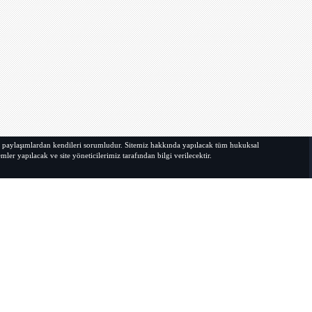
indow
ı paylaşımlardan kendileri sorumludur. Sitemiz hakkında yapılacak tüm hukuksal
ler yapılacak ve site yöneticilerimiz tarafından bilgi verilecektir.