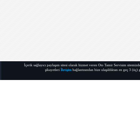
İçerik sağlayıcı paylaşım sitesi olarak hizmet veren Oto Tamir Servisim sitemi
şikayetleri
İletişim
bağlantısından bize ulaşıldıktan en geç 3 (üç) g