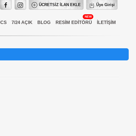
ÜCRETSİZ İLAN EKLE
Üye Girişi
ICS
7/24 AÇIK
BLOG
RESIM EDITÖRÜ
İLETIŞIM
dow