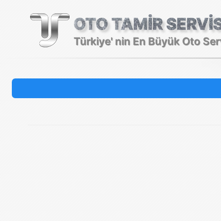
Ana içeriğe atla
OTO TAMİR SERVİ
Türkiye' nin En Büyük Oto Ser