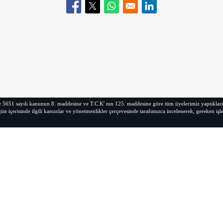
Opens in a new window
Opens in a new window
Opens in a new window
Opens in a new w
zde 5651 sayılı kanunun 8. maddesine ve
T.C.K
' nın 125. maddesine göre tüm üyelerimiz yaptıklar
ün içerisinde ilgili kanunlar ve yönetmenlikler çerçevesinde tarafımızca incelenerek, gereken işlem