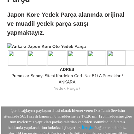
Japon Kore Yedek Parça alanında orijinal
ve muadil yedek parça satışı
yapmaktayız.
ADRES
Pursaklar Sanayi Sitesi Kardelen Cad. No: 51/ A Pursaklar /
ANKARA
Yedek Parça
İçerik sağlayıcı paylaşım sitesi olarak hizmet veren Oto Tamir Servisim
sitemizde 5651 sayılı kanunun 8. maddesine ve
T.C.K
' nın 125. maddesine göre
tüm üyelerimiz yaptıkları paylaşımlardan kendileri sorumludur. Sitemiz
hakkında yapılacak tüm hukuksal şikayetleri
İletişim
bağlantısından bize
ulaşıldıktan en geç 3 (üç) gün içerisinde ilgili kanunlar ve yönetmenlikler