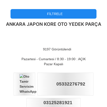
FILTRELE
ANKARA JAPON KORE OTO YEDEK PARÇA
Opens in a new window
Opens in a new window
Opens in a new window
Opens in a new window
9197 Görüntülendi
Pazartesi - Cumartesi / 8:30 - 19:00 : AÇIK
Pazar Kapalı
GSM
05332276792
TEL
03125281921