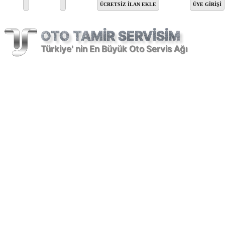
Ana içeriğe atla
ÜCRETSİZ İLAN EKLE
ÜYE GIRIŞI
OTO TAMİR SERVİSİM
Türkiye' nin En Büyük Oto Servis Ağı
Hizmet Alanları
Şehir/Sanayi
Markalar
Firma Adı