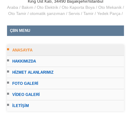
King Üst Katı, 34490 Başakşehir/İstanbul
Araba
Bakım
Oto Elektrik
Oto Kaporta Boya
Oto Mekanik
Oto Tamir
otomatik şanzıman
Servis
Tamir
Yedek Parça
ÇBN MENU
ANASAYFA
HAKKIMIZDA
HIZMET ALANLARIMIZ
FOTO GALERI
VIDEO GALERI
İLETIŞIM