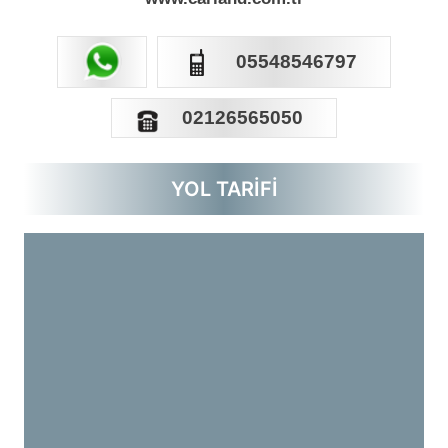
GSM
05548546797
TEL
02126565050
YOL TARİFİ