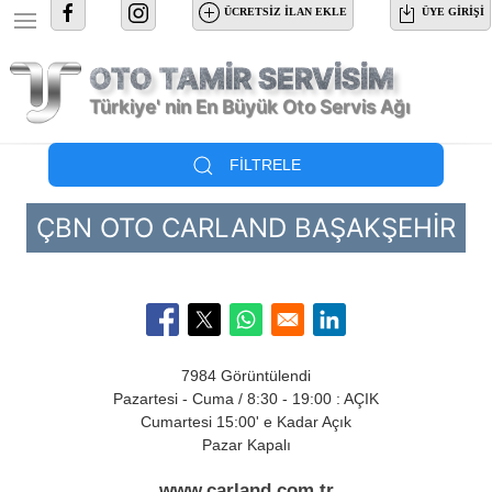
Ana içeriğe atla
ÜCRETSİZ İLAN EKLE
ÜYE GIRIŞI
OTO TAMİR SERVİSİM
Türkiye' nin En Büyük Oto Servis Ağı
FILTRELE
ÇBN OTO CARLAND BAŞAKŞEHIR
Opens in a new window
Opens in a new window
Opens in a new window
Opens in a new window
7984 Görüntülendi
Pazartesi - Cuma / 8:30 - 19:00 : AÇIK
Cumartesi 15:00' e Kadar Açık
Pazar Kapalı
www.carland.com.tr