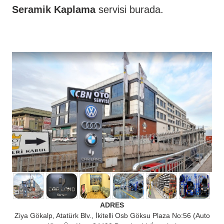
Seramik Kaplama
servisi burada.
ADRES
Ziya Gökalp, Atatürk Blv., İkitelli Osb Göksu Plaza No:56 (Auto