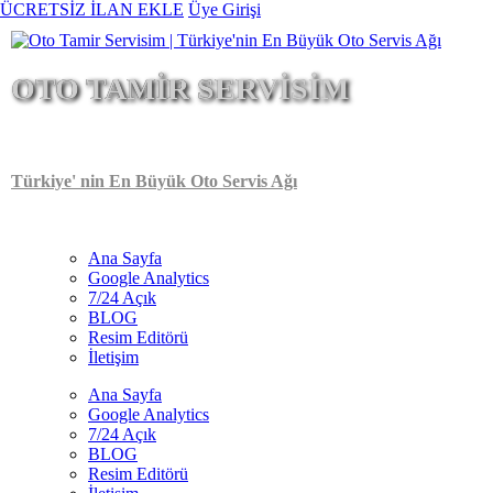
Ana
ÜCRETSİZ İLAN EKLE
Üye Girişi
içeriğe
atla
OTO TAMİR SERVİSİM
Türkiye' nin En Büyük Oto Servis Ağı
Ana Sayfa
Google Analytics
Main
7/24 Açık
navigation
BLOG
Resim Editörü
İletişim
Ana Sayfa
Google Analytics
7/24 Açık
BLOG
Resim Editörü