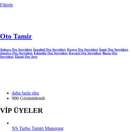
Filtrele
Opens in a new window
Opens in a new window
Opens in a new window
Opens in a new window
Oto Tamir
Ankara Oto Servisleri
,
İstanbul Oto Servisleri
,
Konya Oto Servisleri
,
İzmir Oto Servisleri
,
Antalya Oto Servisleri
,
Eskişehir Oto Servisleri
,
Kayseri Oto Servisleri
,
Bursa Oto
Servisleri
,
Elazığ Oto Serv
Opens in a new window
Opens in a new window
Opens in a new window
Opens in a new window
Oto
daha fazla oku
Tamir
990 Görüntülendi
hakkında
VİP ÜYELER
NS Turbo Tamiri Manavgat