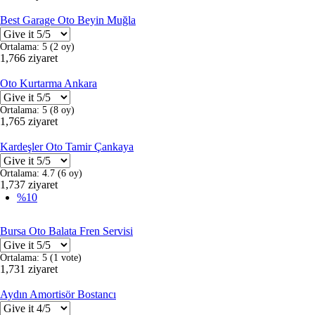
Best Garage Oto Beyin Muğla
Ortalama:
5
(
2
oy)
1,766 ziyaret
Oto Kurtarma Ankara
Ortalama:
5
(
8
oy)
1,765 ziyaret
Kardeşler Oto Tamir Çankaya
Ortalama:
4.7
(
6
oy)
1,737 ziyaret
%10
Bursa Oto Balata Fren Servisi
Ortalama:
5
(
1
vote)
1,731 ziyaret
Aydın Amortisör Bostancı