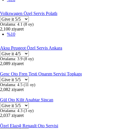
Volkswagen Özel Servis Polatlı
Ortalama:
4.1
(
8
oy)
2,100 ziyaret
%10
Aksu Peugeot Özel Servis Ankara
Ortalama:
3.9
(
8
oy)
2,089 ziyaret
Genç Oto Fren Testi Onarım Servisi Topkapı
Ortalama:
4.5
(
11
oy)
2,082 ziyaret
Gül Oto Kilit Anahtar Sincan
Ortalama:
4.3
(
3
oy)
2,037 ziyaret
Özel Elazığ Renault Oto Servisi