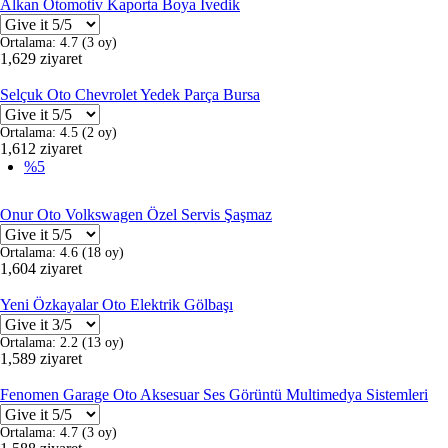
Alkan Otomotiv Kaporta Boya İvedik
Ortalama:
4.7
(
3
oy)
1,629 ziyaret
Selçuk Oto Chevrolet Yedek Parça Bursa
Ortalama:
4.5
(
2
oy)
1,612 ziyaret
%5
Onur Oto Volkswagen Özel Servis Şaşmaz
Ortalama:
4.6
(
18
oy)
1,604 ziyaret
Yeni Özkayalar Oto Elektrik Gölbaşı
Ortalama:
2.2
(
13
oy)
1,589 ziyaret
Fenomen Garage Oto Aksesuar Ses Görüntü Multimedya Sistemleri
Ortalama:
4.7
(
3
oy)