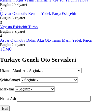
Karahanlı Ağır Vasıta Tamirhane 724 Yol Yardım Yalova
Bugün 20 ziyaret
2
Çavdar Otomotiv Renault Yedek Parça Eskişehir
Bugün 3 ziyaret
3
Yaşasın Eskişehir Turbo
Bugün 3 ziyaret
4
Aspar Otomotiv Didim Akü Oto Tamir Marin Yedek Parça
Bugün 2 ziyaret
TÜMÜ
Türkiye Geneli Oto Servisleri
Hizmet Alanları
Şehir/Sanayi
Markalar
Firma Adı