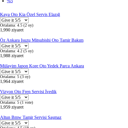
%5
Kaya Oto Kia Özel Servis Elazığ
Ortalama:
4.5
(
2
oy)
1,990 ziyaret
Öz Ankara Isuzu Mitsubishi Oto Tamir Bakım
Ortalama:
4.2
(
5
oy)
1,988 ziyaret
Mülayim Japon Kore Oto Yedek Parça Ankara
Ortalama:
5
(
3
oy)
1,964 ziyaret
Vizyon Oto Fren Servisi İvedik
Ortalama:
5
(
1
vote)
1,959 ziyaret
Altun Bmw Tamir Servisi Şaşmaz