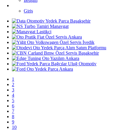
İletişim
Giriş
1
2
3
4
5
6
7
8
9
10