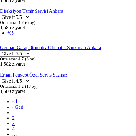
1,588 ziyaret
Direksiyon Tamir Servisi Ankara
Ortalama:
4.7
(
6
oy)
1,585 ziyaret
%5
German Garaj Otomotiv Otomatik Şanzıman Ankara
×
Ortalama:
4.7
(
3
oy)
1,582 ziyaret
Erhan Peugeot Özel Servis Şaşmaz
Ortalama:
3.2
(
18
oy)
1,580 ziyaret
İlk
« İlk
sayfa
Önceki
‹ Geri
Sayfalama
sayfa
…
Sayfa
2
Sayfa
3
Sayfa
4
…